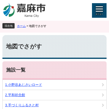
ペ
メ
ー
ニ
ジ
ュ
の
ー
先
を
現在地
ホーム
>
地図でさがす
頭
飛
で
ば
本
す
し
文
。
て
地図でさがす
本
文
へ
施設一覧
1.小野谷あじさいロード
2.平和祈念館
3.手づくりふるさと村