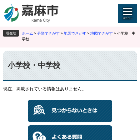
ペ
メ
ー
ニ
ジ
ュ
の
ー
先
を
現在地
ホーム
>
分類でさがす
>
地図でさがす
>
地図でさがす
>
小学校・中
頭
飛
学校
で
ば
す
し
本
。
て
文
本
小学校・中学校
文
へ
現在、掲載されている情報はありません。