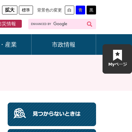
拡大
標準
背景色の変更
白
青
黒
G
防災情報
o
o
g
・産業
市政情報
l
e
カ
ス
タ
ム
検
索