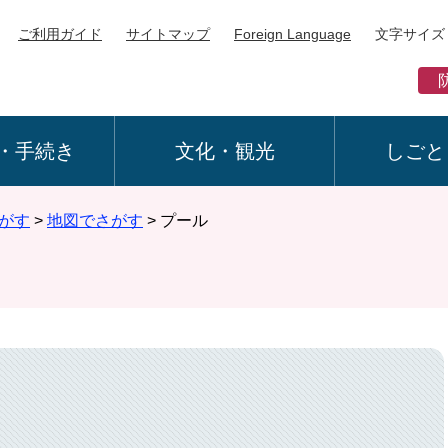
ご利用ガイド
サイトマップ
Foreign Language
文字サイズ
・手続き
文化・観光
しごと
がす
>
地図でさがす
>
プール