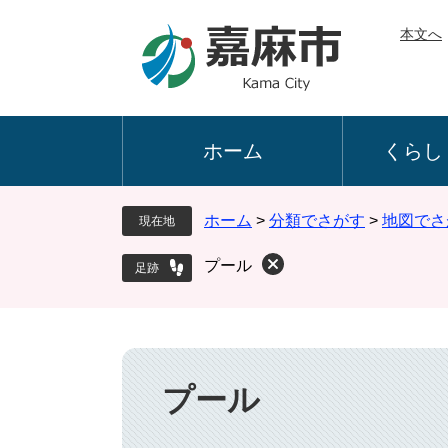
ペ
メ
本文へ
ー
ニ
ジ
ュ
の
ー
先
を
頭
飛
ホーム
くらし
で
ば
す
し
。
て
ホーム
>
分類でさがす
>
地図でさ
現在地
本
文
プール
へ
本
文
プール