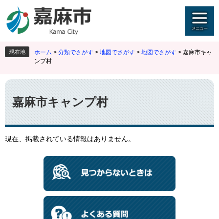
ペ
メ
ー
ニ
ジ
ュ
の
ー
先
を
現在地
ホーム
>
分類でさがす
>
地図でさがす
>
地図でさがす
>
嘉麻市キャ
頭
飛
ンプ村
で
ば
す
し
本
。
て
文
本
嘉麻市キャンプ村
文
へ
現在、掲載されている情報はありません。