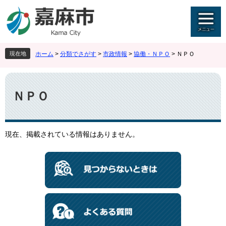
ペ
メ
ー
ニ
ジ
ュ
の
ー
先
を
現在地
ホーム
>
分類でさがす
>
市政情報
>
協働・ＮＰＯ
>
ＮＰＯ
頭
飛
で
ば
本
す
し
文
。
て
ＮＰＯ
本
文
へ
現在、掲載されている情報はありません。