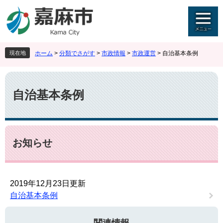
ペ
メ
ー
ニ
ジ
ュ
の
ー
先
を
現在地
ホーム
>
分類でさがす
>
市政情報
>
市政運営
>
自治基本条例
頭
飛
で
ば
本
す
し
文
。
て
自治基本条例
本
文
へ
お知らせ
2019年12月23日更新
自治基本条例