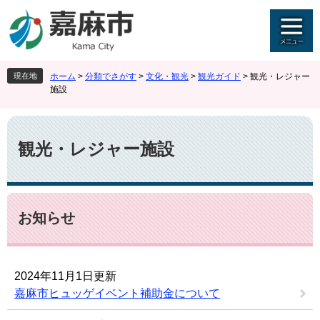
ペ
メ
ー
ニ
ジ
ュ
の
ー
先
を
現在地
ホーム
>
分類でさがす
>
文化・観光
>
観光ガイド
>
観光・レジャー
頭
飛
施設
で
ば
す
し
本
。
て
文
本
観光・レジャー施設
文
へ
お知らせ
2024年11月1日更新
嘉麻市ヒュッゲイベント補助金について