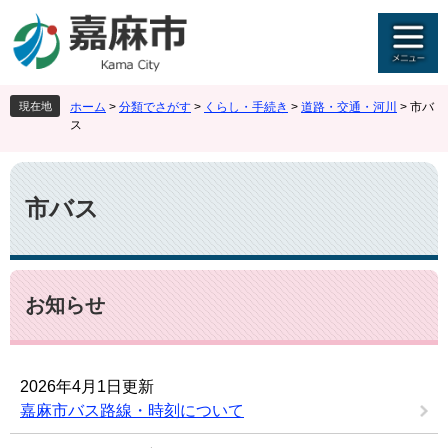
ペ
メ
ー
ニ
ジ
ュ
の
ー
先
を
現在地
ホーム
>
分類でさがす
>
くらし・手続き
>
道路・交通・河川
>
市バ
頭
飛
ス
で
ば
す
し
本
。
て
文
本
市バス
文
へ
お知らせ
2026年4月1日更新
嘉麻市バス路線・時刻について