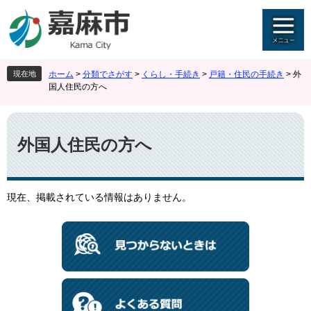
ペ
メ
ー
ニ
ジ
ュ
の
ー
先
を
現在地
ホーム
>
分類でさがす
>
くらし・手続き
>
戸籍・住民の手続き
>
外
頭
飛
国人住民の方へ
で
ば
す
し
本
。
て
文
本
外国人住民の方へ
文
へ
現在、掲載されている情報はありません。